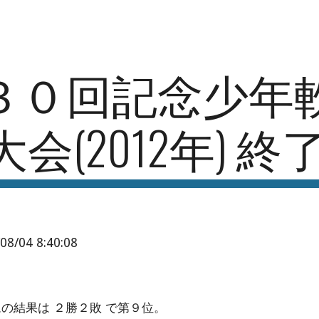
ip to main content
Skip to navigat
３０回記念少年
大会(2012年) 
/08/04 8:40:08
ムの結果は ２勝２敗 で第９位。